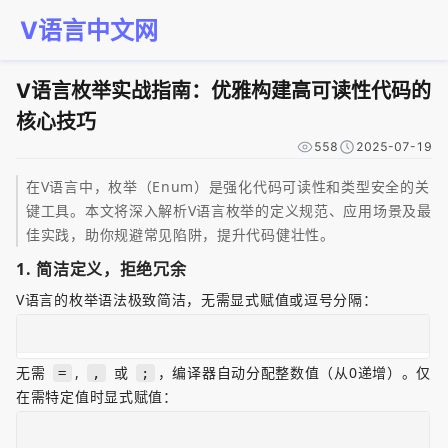
V语言中文网
V语言枚举实战指南：优雅构建高可读性代码的
核心技巧
558
2025-07-19
在V语言中，枚举（Enum）是强化代码可读性和类型安全的关
键工具。本文将深入解析V语言枚举的定义规范、应用场景及最
佳实践，助你规避常见陷阱，提升代码健壮性。  
1. 
简洁定义，拒绝冗余
V语言的枚举语法极致简洁，无需显式赋值或逗号分隔：  
无需 
, 
 或 
，编译器自动分配整数值（从0递增）。仅
=
,
;
在需特定值时显式赋值：  