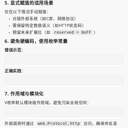
5. 
显式赋值的适用场景
仅在以下情况手动赋值：  
对接外部系统（如C库、网络协议）  
●
需保留特定数值语义（如HTTP状态码）  
●
预留未来扩展位（如 
）
reserved = 0xFF
●
6. 
避免硬编码，使用枚举常量
错误示范
：  
正确实践
：  
7. 
作用域与模块化
V枚举默认模块级作用域。避免污染全局空间：  
外部调用时通过 
 访问，确保命名清
web.Protocol.http