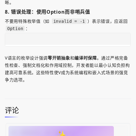
晰。  
8. 
错误处理：使用Option而非哨兵值
不要用特殊枚举值（如 
）表示错误，应返回 
invalid = -1
：  
Option
V语言的枚举设计强调
零开销抽象
和
编译时保障
。通过严格完备
性检查、强制文档化和作用域控制，开发者能以最小认知负担构
建高可靠系统。这些特性使V成为系统编程和嵌入式场景的强竞
争力选项。
评论
✨